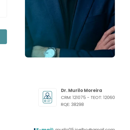
Dr. Murilo Moreira
CRM: 121075 - TEOT: 12060
RQE: 38298
E-mail:
murilo05.joelho@gmail.com