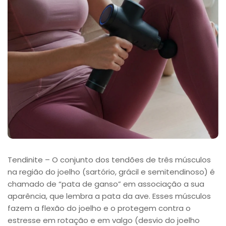
Tendinite – O conjunto dos tendões de três músculos
na região do joelho (sartório, grácil e semitendinoso) é
chamado de “pata de ganso” em associação a sua
aparência, que lembra a pata da ave. Esses músculos
fazem a flexão do joelho e o protegem contra o
estresse em rotação e em valgo (desvio do joelho